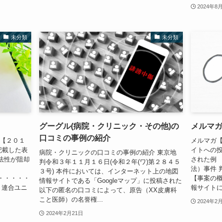
2024年8
未分類
未分類
グーグル(病院・クリニック・その他)の
メルマガ
口コミの事例の紹介
ガ【２０１
メルマガ【
記載した表
イトへの
病院・クリニックの口コミの事例の紹介 東京地
法性が阻却
された例 
判令和３年１１月１６日(令和２年(ワ)第２８４５
法）事件 
３号) 本件においては、インターネット上の地図
・・・・・
【事案の概
情報サイトである「Googleマップ」に投稿された
：連合ユニ
報サイトに
以下の匿名の口コミによって、原告（XX皮膚科
こと医師）の名誉権...
2024年2
2024年2月21日