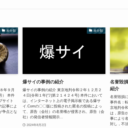
未分類
未分類
爆サイの事例の紹介
名誉毀
紹介
２８年９月
爆サイの事例の紹介 東京地判令和２年１２月２
号） 本件
４日(令和１年(ワ)第２１４２４号) 本件において
名誉毀損に
ブサイト
は、インターネット上の電子掲示板である爆サ
事件名：
の記事によ
イ.Comの〇〇版に投稿された匿名の投稿によっ
京地判令和
が争点とな
て、原告（会社）の名誉権が侵害され、原告（会
は，原告
社）の発信者情報開示...
事により
対し，不法
2024年8月2日