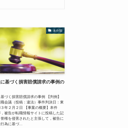
未分類
損に基づく損害賠償請求の事例の
基づく損害賠償請求の事例 【判例】
転職会議（投稿：違法）事件判決日：東
３年２月２日 【事案の概要】本件
が，被告が転職情報サイトに投稿した記
名誉権を侵害されたと主張して，被告に
行為に基づ...