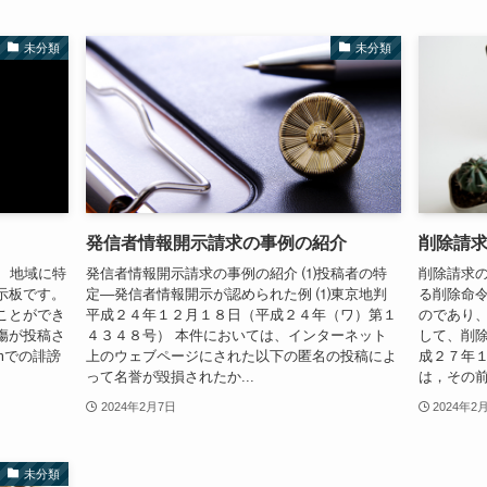
未分類
未分類
発信者情報開示請求の事例の紹介
削除請
は、地域に特
発信者情報開示請求の事例の紹介 ⑴投稿者の特
削除請求の
示板です。
定―発信者情報開示が認められた例 ⑴東京地判
る削除命令
ことができ
平成２４年１２月１８日（平成２４年（ワ）第１
のであり
傷が投稿さ
４３４８号） 本件においては、インターネット
して、削除
mでの誹謗
上のウェブページにされた以下の匿名の投稿によ
成２７年１
って名誉が毀損されたか...
は，その前
2024年2月7日
2024年2
未分類