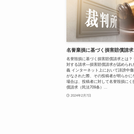
名誉棄損に基づく損害賠償請求
名誉毀損に基づく損害賠償請求とは？
対する請求―損害賠償請求が認められた例
義 インターネット上において誹謗中
がなされた際、その投稿者が明らかに
場合は、投稿者に対して名誉毀損にく
償請求（民法709条）...
2024年2月7日