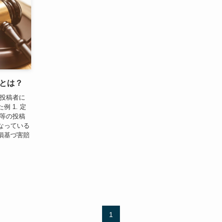
とは？
 投稿者に
 1. 定
傷等の投稿
なっている
損基づ害賠
1