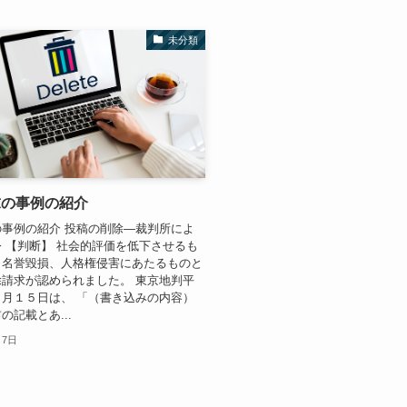
未分類
求の事例の紹介
事例の紹介 投稿の削除―裁判所によ
 【判断】 社会的評価を低下させるも
、名誉毀損、人格権侵害にあたるものと
請求が認められました。 東京地判平
月１５日は、 「（書き込みの内容）
の記載とあ...
月7日