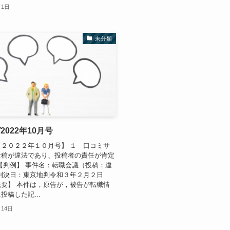
月1日
未分類
2022年10月号
２０２２年１０月号】 １ 口コミサ
投稿が違法であり、投稿者の責任が肯定
【判例】 事件名：転職会議（投稿：違
判決日：東京地判令和３年２月２日
要】 本件は，原告が，被告が転職情
投稿した記...
月14日