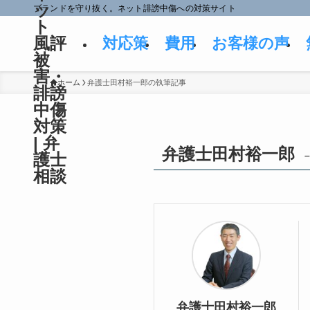
ッ
ブランドを守り抜く。ネット誹謗中傷への対策サイト
ト
風評
対応策
費用
お客様の声
被
害・
ホーム
弁護士田村裕一郎の執筆記事
誹謗
中傷
対策
| 弁
弁護士田村裕一郎
護士
相談
弁護士田村裕一郎