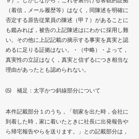
９）。しかしながら，これを裏付ける客観的証拠
（着信，メール履歴等）はなく，同陳述を明確に
否定する原告従業員の陳述（甲７）があることに
も鑑みれば，被告の上記陳述はにわかに採用し難
い。その他に上記記載の摘示する事実を真実と認
めるに足りる証拠はない。・（中略）・よって，
真実性の立証はなく，真実と信ずるにつき相当な
理由があったとも認められない。
⑸ 補足：太字かつ斜線部分について
本件記載部分１のうち，「朝家を出た時，会社に
到着した時，家に着いたときに社長に出発報告や
ら帰宅報告やらを送ります。」との記載部分は，