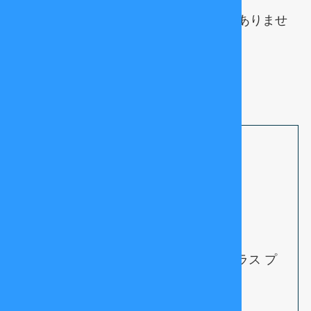
（⑴で要件不充足ですので、あてはめはありませ
ん）
５ 問題となった本件記事３
投稿ID：
投稿日時：
投稿内容：退職理由、退職検討理由
正社員 20代前半(当時)男性 社員クラス プ
ログラマ(オープン系・WEB系)