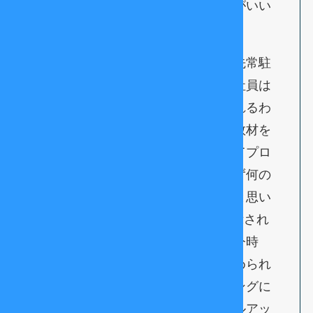
【気になること・改善したほうがいい
点】
教育体制は整っていません。客先常駐
での仕事しかありませんので、先輩社員は
社内にいませんし、社長が教えてくれるわ
けでもありません。自分で本などの教材を
利用して社内で勉強しますが、初めてプロ
グラミングを学ぶ人からしたら、まず何の
言語をやればいいのかもわからないと思い
ます。JavaやCあたりをやれっと指示され
ますが、初心者には厳しいですね。今時
VBAは使わないのにそれの学習を進められ
たり、、、社長はあまりプログラミングに
ついて理解がないので、ここでスキルアッ